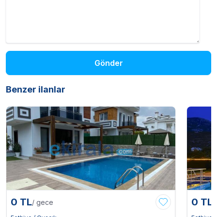
Gönder
Benzer ilanlar
0 TL
0 TL
/ gece
/