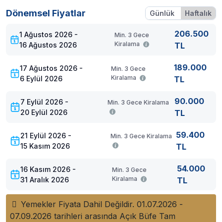
villayı aynı anda kiralayarak birlikte tatil yapabilirler.
Dönemsel Fiyatlar
Günlük
Haftalık
Ortak alanlarda tesettüre uygun olmayan kıyafetlerle
dolaşmak yasaktır. Villalarımız alkolsüz konsept olup açık
206.500
1 Ağustos 2026 -
Min. 3 Gece
ve kapalı alanlar dahil her türlü alkollü içecek tüketimi
Kiralama
16 Ağustos 2026
TL
yasaktır
189.000
17 Ağustos 2026 -
Min. 3 Gece
Villa Kapasite:
Çocuklar dahil 4 kişi
Kiralama
6 Eylül 2026
TL
Villa Havuz:
Muhafazakar aileler için uygun, özel korunaklı
90.000
havuzu var.
7 Eylül 2026 -
Min. 3 Gece Kiralama
20 Eylül 2026
TL
Villa Eğlence-İnternet:
Villamızda İnternet ve Wi-fi
bulunmaktadır. Bölgenin internet alt yapısı ve internet servis
59.400
21 Eylül 2026 -
Min. 3 Gece Kiralama
İnternet
sağlayıcıları sebebiyle kesintiler yaşanabilmektedir.
15 Kasım 2026
TL
kullanımı; E-postalar, sosyal medya, internet, haber,
gazete siteleri için yeterli olup film ve video izleme, dosya
54.000
16 Kasım 2026 -
Min. 3 Gece
indirme gibi kullanımlarda yetersiz gelebilmektedir.
Kiralama
31 Aralık 2026
TL
Villa Dış Mekân:
Bahçede
havuz başında 4 adet şezlong,
masa, barbekü ve şemsiye bulunmaktadır.
Yemekler Fiyata Dahil Değildir. 01.07.2026 -
07.09.2026 tarihleri arasında Açık Büfe Tam
Villa Odaları: