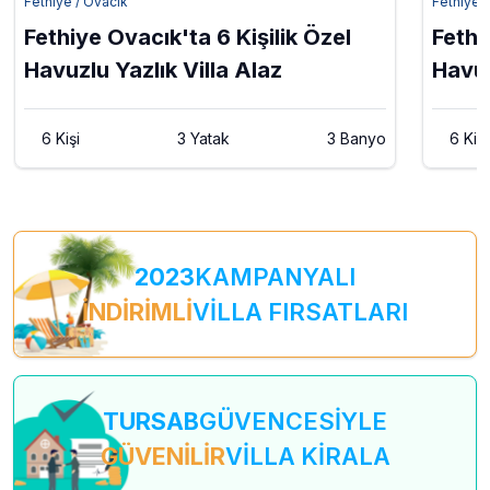
Fethiye / Ovacık
Fethiye 
Fethiye Ovacık'ta 6 Kişilik Özel
Fethi
Havuzlu Yazlık Villa Alaz
Havuz
Nisa
6 Kişi
3 Yatak
3 Banyo
6 Kişi
2023
KAMPANYALI
İNDİRİMLİ
VİLLA FIRSATLARI
TURSAB
GÜVENCESİYLE
GÜVENİLİR
VİLLA KİRALA