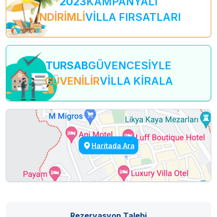
2023
KAMPANYALI
İNDİRİMLİ
VİLLA FIRSATLARI
TURSAB
GÜVENCESİYLE
GÜVENİLİR
VİLLA KİRALA
Haritada Ara
Rezervasyon Talebi