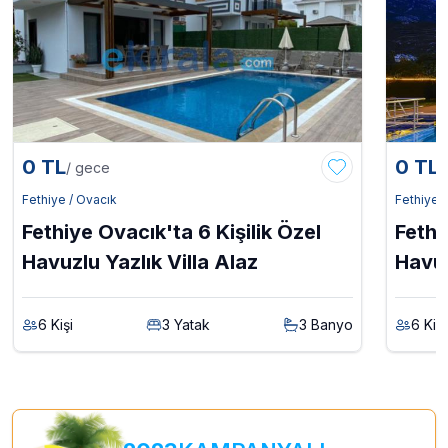
0 TL
0 TL
/ gece
/
Fethiye / Ovacık
Fethiye 
Fethiye Ovacık'ta 6 Kişilik Özel
Fethi
Havuzlu Yazlık Villa Alaz
Havuz
Nisa
6 Kişi
3 Yatak
3 Banyo
6 Kişi