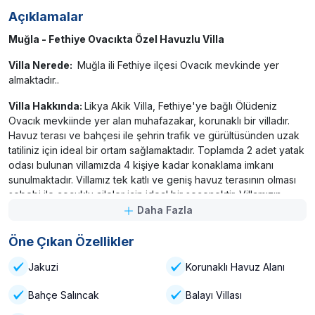
Açıklamalar
Muğla - Fethiye Ovacıkta Özel Havuzlu Villa
Villa Nerede:
Muğla ili Fethiye ilçesi Ovacık mevkinde yer
almaktadır..
Villa Hakkında:
Likya Akik Villa, Fethiye'ye bağlı Ölüdeniz
Ovacık mevkiinde yer alan muhafazakar, korunaklı bir villadır.
Havuz terası ve bahçesi ile şehrin trafik ve gürültüsünden uzak
tatiliniz için ideal bir ortam sağlamaktadır. Toplamda 2 adet yatak
odası bulunan villamızda 4 kişiye kadar konaklama imkanı
sunulmaktadır. Villamız tek katlı ve geniş havuz terasının olması
sebebi ile çocuklu aileler için ideal bir seçenektir. Villamızın
konumu gereği havuzu ve havuz terası korunaklı olup çevreden
Daha Fazla
kesinlikle gözükmemektedir. Muhafazakar ailelere uygun bir
villa seçeneği olarak hizmet vermektedir. Not: Kalabalık gelmek
Öne Çıkan Özellikler
isteyen aileler ve gruplar için bu villamızın hemen yan tarafında
Jakuzi
Korunaklı Havuz Alanı
benzer villalarımız yer almaktadır. Müsaitlik durumuna göre
birden fazla villayı aynı anda kiralayarak birlikte tatil yapabilirler.
Bahçe Salıncak
Balayı Villası
Ortak alanlarda tesettüre uygun olmayan kıyafetlerle