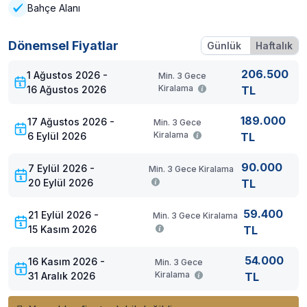
Bahçe Alanı
dolaşmak yasaktır. Villalarımız alkolsüz konsept olup açık
ve kapalı alanlar dahil her türlü alkollü içecek tüketimi
yasaktır
Dönemsel Fiyatlar
Günlük
Haftalık
Villa Kapasite:
4 kişi
206.500
1 Ağustos 2026 -
Min. 3 Gece
Villa Havuz:
Muhafazakar aileler için uygun, özel korunaklı
Kiralama
16 Ağustos 2026
TL
havuzu var.
189.000
17 Ağustos 2026 -
Min. 3 Gece
Villa Eğlence-İnternet:
Villamızda İnternet ve Wi-fi
Kiralama
6 Eylül 2026
TL
bulunmaktadır. Bölgenin internet alt yapısı ve internet servis
sağlayıcıları sebebiyle kesintiler yaşanabilmektedir.
İnternet
90.000
7 Eylül 2026 -
Min. 3 Gece Kiralama
kullanımı; E-postalar, sosyal medya, internet, haber,
20 Eylül 2026
TL
gazete siteleri için yeterli olup film ve video izleme, dosya
indirme gibi kullanımlarda yetersiz gelebilmektedir.
59.400
21 Eylül 2026 -
Min. 3 Gece Kiralama
Villa Dış Mekân:
Bahçede havuz başında 4 şezlong, şemsiye,
15 Kasım 2026
TL
bahçe mobilyası, barbekü mangal, masa,sandalye
bulunmaktadır.
54.000
16 Kasım 2026 -
Min. 3 Gece
Kiralama
31 Aralık 2026
TL
Villa Odaları:
1. Yatak Odası:
1 adet çift kişilik yatak, jakuzi, ebeveyn