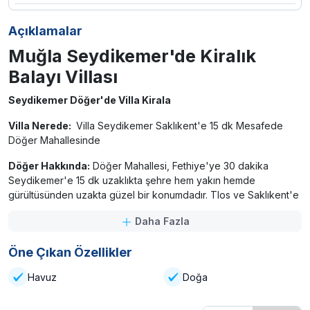
Açıklamalar
Muğla Seydikemer'de Kiralık
Balayı Villası
Seydikemer Döğer'de Villa Kirala
Villa Nerede:
Villa Seydikemer Saklıkent'e 15 dk Mesafede
Döğer Mahallesinde
Döğer Hakkında:
Döğer Mahallesi, Fethiye'ye 30 dakika
Seydikemer'e 15 dk uzaklıkta şehre hem yakın hemde
gürültüsünden uzakta güzel bir konumdadır. Tlos ve Saklıkent'e
çok yakındır.
Daha Fazla
Villa Hakkında:
Doğanın kalbinde, huzurun ve konforun
buluştuğu bu özel villada tatilin tadını çıkarın! Ailenizle ya da
Öne Çıkan Özellikler
sevdiklerinizle doğayla iç içe, sakin ve keyifli bir tatil geçirmek
Havuz
Doğa
istiyorsanız, bu villa tam size göre! Tertemiz havası, sakin ortamı
ve merkezi konumuyla unutulmaz bir yaz sizi bekliyor.
🌞 Doğanın içinde, huzurlu bir konumda yer alan bu modern ve