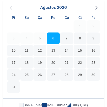
Kiralık Villa!
🌴
Ağustos
2026
📍
Muğla - Seydikemer / Döğer Mahallesi
📌
Tlos Antik Kenti
ve
Saklıkent Kanyonu
'na sadece 10-15
Pt
Sa
Ça
Pe
Cu
Ct
Pz
dakika mesafede!
1
2
🌟
Öne Çıkan Özellikler:
3
4
5
6
7
8
9
🛏 4 Yatak Odası + 1 Salon (Modern ve tam donanımlı)
🏊‍♂️ Özel yüzme havuzu
10
11
12
13
14
15
16
🌳 Geniş ve peyzajlı bahçe
17
18
19
20
21
22
23
🍽 Açık hava yemek alanı ve barbekü keyfi
❄️ Klima, Wi-Fi, tam donanımlı mutfak
24
25
26
27
28
29
30
🅿️ Özel otopark
31
🔐 Müstakil, güvenli ve izole bir tatil
Boş Günler
Dolu Günler
Giriş Çıkış