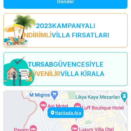
Gönder
2023
KAMPANYALI
İNDİRİMLİ
VİLLA FIRSATLARI
TURSAB
GÜVENCESİYLE
GÜVENİLİR
VİLLA KİRALA
Haritada Ara