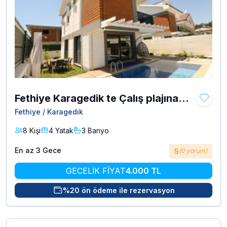
Fethiye Karagedik te Çalış plajına
yakın 8 kişilik villa kirala Ertos
Fethiye / Karagedik
8 Kişi
4 Yatak
3 Banyo
En az 3 Gece
5
(0 yorum)
GECELİK FİYAT
4.000 TL
%20 ön ödeme ile rezervasyon