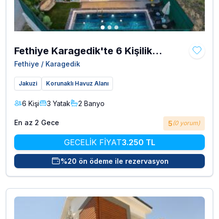
Fethiye Karagedik'te 6 Kişilik
Muhafazakar Jakuzili Denize Yakın
Fethiye / Karagedik
Tatil Evi Efems
Jakuzi
Korunaklı Havuz Alanı
6 Kişi
3 Yatak
2 Banyo
En az 2 Gece
5
(0 yorum)
GECELİK FİYAT
3.250 TL
%20 ön ödeme ile rezervasyon