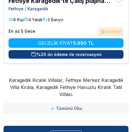
Fethiye Karagedik'te Çalış plajına
yakın havuzlu kiralık Villa Beren
Fethiye / Karagedik
8 Kişi
4 Yatak
3 Banyo
En az 5 Gece
5
(0 yorum)
GECELİK FİYAT
5.950 TL
%20 ön ödeme ile rezervasyon
Karagedik Kiralık Villalar, Fethiye Merkez Karagedik
Villa Kirala, Karagedik Fethiye Havuzlu Kiralık Tatil
Villası.
Tümünü Oku