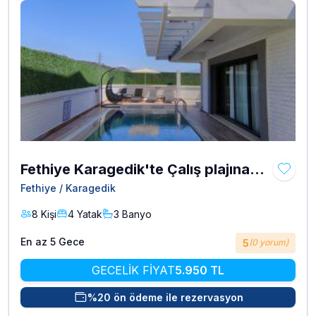
Fethiye Karagedik'te Çalış plajına
yakın havuzlu kiralık Villa Alp
Fethiye / Karagedik
8 Kişi
4 Yatak
3 Banyo
En az 5 Gece
5
(0 yorum)
GECELİK FİYAT
5.950 TL
%20 ön ödeme ile rezervasyon