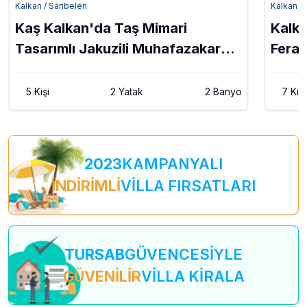
Kalkan / Sarıbelen
Kalkan / 
Kaş Kalkan'da Taş Mimari
Kalka
Tasarımlı Jakuzili Muhafazakar
Ferah
Balayı Villası Happiness
Vip
5 Kişi
2 Yatak
2 Banyo
7 Kişi
2023
KAMPANYALI
İNDİRİMLİ
VİLLA FIRSATLARI
TURSAB
GÜVENCESİYLE
GÜVENİLİR
VİLLA KİRALA