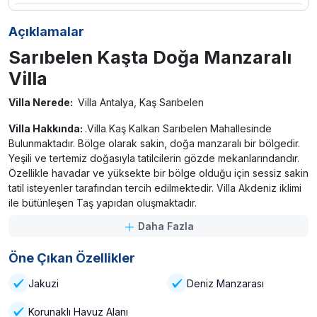
Açıklamalar
Sarıbelen Kaşta Doğa Manzaralı
Villa
Villa Nerede:
Villa Antalya, Kaş Sarıbelen
Villa Hakkında:
.Villa Kaş Kalkan Sarıbelen Mahallesinde
Bulunmaktadır. Bölge olarak sakin, doğa manzaralı bir bölgedir.
Yeşili ve tertemiz doğasıyla tatilcilerin gözde mekanlarındandır.
Özellikle havadar ve yüksekte bir bölge olduğu için sessiz sakin
tatil isteyenler tarafından tercih edilmektedir. Villa Akdeniz iklimi
ile bütünleşen Taş yapıdan oluşmaktadır.
Daha Fazla
Kalkan Sarıbelende Deniz
Manzaralı Kiralık Özel Havuzlu
Öne Çıkan Özellikler
Villalar
Jakuzi
Deniz Manzarası
Villa Kapasite:
5 kişi
Korunaklı Havuz Alanı