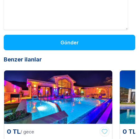
Gönder
Benzer ilanlar
0 TL
0 TL
/ gece
/