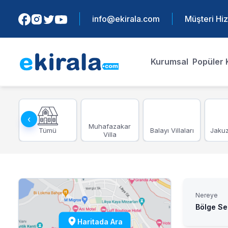
info@ekirala.com
Müşteri Hiz
Kurumsal
Popüler 
‹
em
Muhafazakar
Tümü
Balayı Villaları
Jakuzi
Villa
Nereye
Bölge Se
Haritada Ara