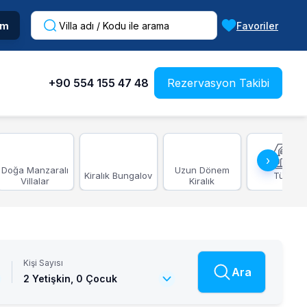
im
Favoriler
+90 554 155 47 48
Rezervasyon Takibi
›
Doğa Manzaralı
Uzun Dönem
Kiralık Bungalov
Tümü
Villalar
Kiralık
Kişi Sayısı
Ara
2 Yetişkin,
0 Çocuk