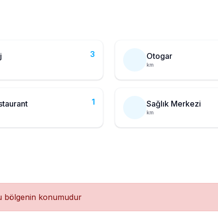
3
j
Otogar
km
1
staurant
Sağlık Merkezi
km
ğu bölgenin konumudur