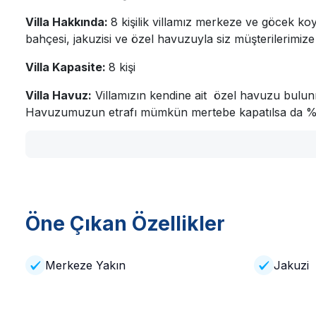
Villa Hakkında:
8 kişilik villamız merkeze ve göcek koy
bahçesi, jakuzisi ve özel havuzuyla siz müşterilerimize
Villa Kapasite:
8 kişi
Villa Havuz:
Villamızın kendine ait özel havuzu bulunm
Havuzumuzun etrafı mümkün mertebe kapatılsa da %10
Villa Eğlence-İnternet:
Villamızda İnternet ve Wi-fi bu
sebebiyle kesintiler yaşanabilmektedir. İnternet kullanım
olup film ve video izleme, dosya indirme gibi kullanımla
Villa Dış Mekân:
Bahçede havuz başında 6 şezlong, ş
Öne Çıkan Özellikler
Villa Odaları:
1. Yatak Odası:
1 adet çift kişilik yatak, jakuzi, ebev
Merkeze Yakın
Jakuzi
2. Yatak Odası:
1 adet çift kişilik yatak, ebeveyn ban
3. Yatak Odası:
2 adet tek kişilik yatak, ortak banyo/