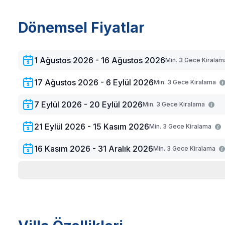
4. Yatak Odası:
2 adet tek kişilik yatak, ortak banyo/
Dönemsel Fiyatlar
Banyo-WC:
Villamızda 4 adet banyo-WC bulunmaktad
Villa Mutfak ve Salon:
Amerikan mutfağında buzdolabı,
1 Ağustos 2026 - 16 Ağustos 2026
Min. 3 Gece Kirala
tava-tencere, çatal-bıçak seti, yemek masası,sandalye
17 Ağustos 2026 - 6 Eylül 2026
Min. 3 Gece Kiralama
7 Eylül 2026 - 20 Eylül 2026
Min. 3 Gece Kiralama
21 Eylül 2026 - 15 Kasım 2026
Min. 3 Gece Kiralama
16 Kasım 2026 - 31 Aralık 2026
Min. 3 Gece Kiralama