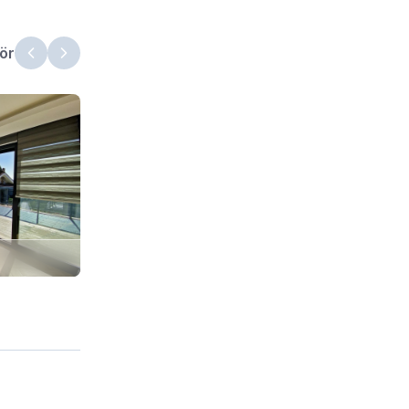
ör
4. Yatak Odası