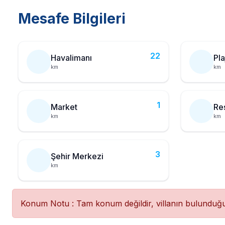
Mesafe Bilgileri
22
Havalimanı
Pla
km
km
1
Market
Re
km
km
3
Şehir Merkezi
km
Konum Notu : Tam konum değildir, villanın bulundu