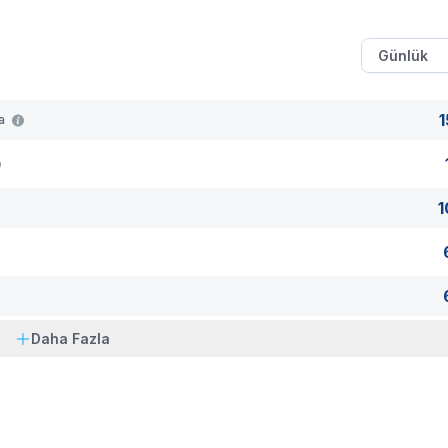
wc, klima, elbise dolabı, komodin bulunmaktadır.
Günlük
ır.
 çamaşır makinesi, bulaşık makinesi, ankastre 4'lü ocak, f
1
ma
leri bulunmaktadır.
1
Daha Fazla