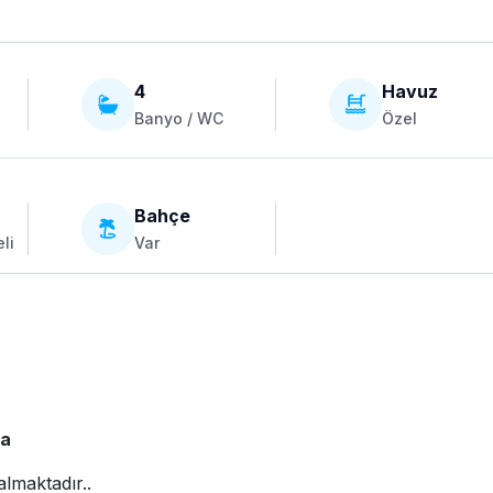
4
Havuz
Banyo / WC
Özel
Bahçe
li
Var
la
almaktadır..