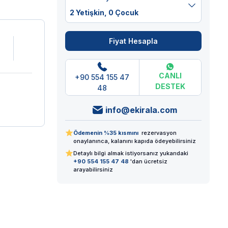
2 Yetişkin,
0 Çocuk
Fiyat Hesapla
CANLI
+90 554 155 47
DESTEK
48
info@ekirala.com
Ödemenin %35 kısmını
rezervasyon
onaylanınca, kalanını kapıda ödeyebilirsiniz
Detaylı bilgi almak istiyorsanız yukarıdaki
+90 554 155 47 48
'dan ücretsiz
arayabilirsiniz