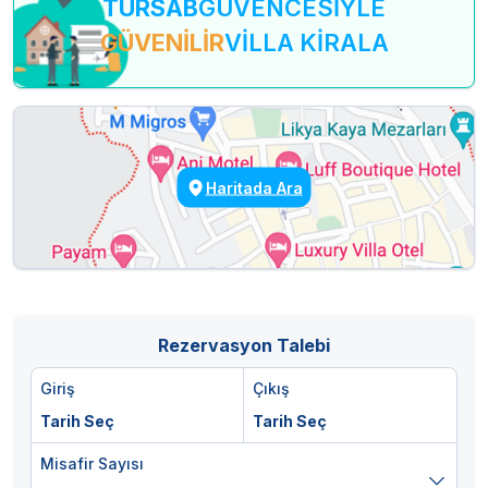
TURSAB
GÜVENCESİYLE
GÜVENİLİR
VİLLA KİRALA
Haritada Ara
Rezervasyon Talebi
Giriş
Çıkış
Tarih Seç
Tarih Seç
Misafir Sayısı