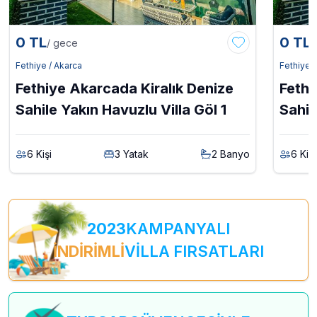
0 TL
0 TL
/ gece
/
Fethiye / Akarca
Fethiye /
Fethiye Akarcada Kiralık Denize
Fethi
Sahile Yakın Havuzlu Villa Göl 1
Sahil
6 Kişi
3 Yatak
2 Banyo
6 Kişi
2023
KAMPANYALI
İNDİRİMLİ
VİLLA FIRSATLARI