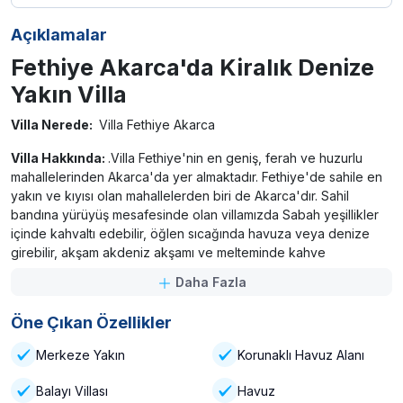
Açıklamalar
Fethiye Akarca'da Kiralık Denize
Yakın Villa
Villa Nerede:
Villa Fethiye Akarca
Villa Hakkında:
.Villa Fethiye'nin en geniş, ferah ve huzurlu
mahallelerinden Akarca'da yer almaktadır. Fethiye'de sahile en
yakın ve kıyısı olan mahallelerden biri de Akarca'dır. Sahil
bandına yürüyüş mesafesinde olan villamızda Sabah yeşillikler
içinde kahvaltı edebilir, öğlen sıcağında havuza veya denize
girebilir, akşam akdeniz akşamı ve melteminde kahve
içebilirsiniz. Ailenizle huzurla tatil yapabileceğiniz
Daha Fazla
dinlenebileceğiniz imkanlar villamızda mevcuttur. Villamız sahile
çok yakındır. Ayrıca dolmuş duraklarına da yürüme mesafesinde
Öne Çıkan Özellikler
olduğu için Fethiye'yi gezme imkanına sahiptir. Villa çevresinde
marketler bulunmaktadır. Villa'ya yakın bölgede sağlık kuruluşları
Merkeze Yakın
Korunaklı Havuz Alanı
vardır. Sizde Fethiye'de denize sahile yakın özel havuzlu tatil
villası arıyorsanız Göl Villalarında ailenizle iyi bir tatil
Balayı Villası
Havuz