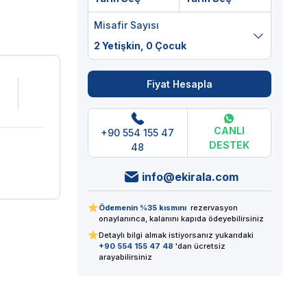
Misafir Sayısı
2 Yetişkin,
0 Çocuk
Fiyat Hesapla
CANLI
+90 554 155 47
DESTEK
48
info@ekirala.com
Ödemenin %35 kısmını
rezervasyon
onaylanınca, kalanını kapıda ödeyebilirsiniz
Detaylı bilgi almak istiyorsanız yukarıdaki
+90 554 155 47 48
'dan ücretsiz
arayabilirsiniz