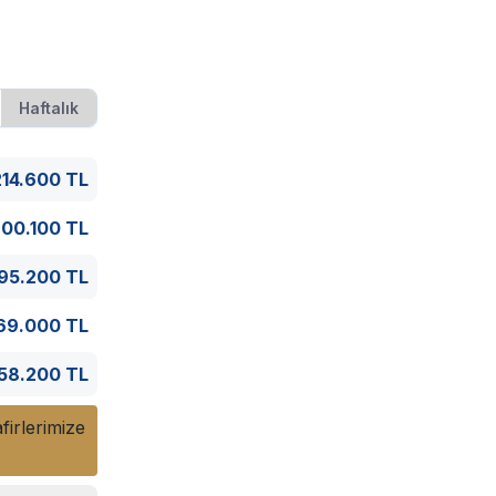
Haftalık
214.600 TL
ırın, kahve
00.100 TL
95.200 TL
69.000 TL
58.200 TL
firlerimize