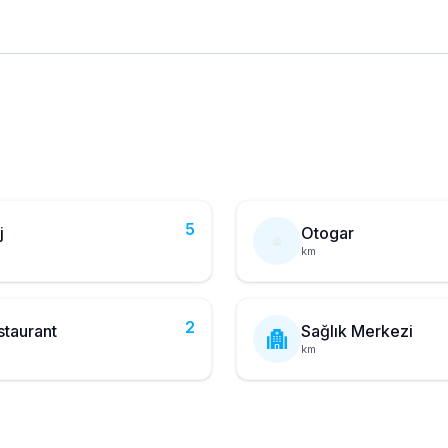
5
j
Otogar
km
2
staurant
Sağlık Merkezi
km