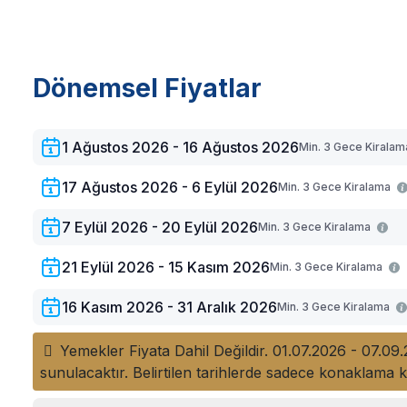
2. Yatak Odası:
1 adet çift kişilik yatak, ortak banyo/
3. Yatak Odası:
1 adet çift kişilik yatak, ortak banyo/
Dönemsel Fiyatlar
4. Yatak Odası:
2 adet tek kişilik yatak, klima, banyo/
Banyo-WC:
Villamızda 3 adet banyo-WC bulunmaktadı
1 Ağustos 2026 - 16 Ağustos 2026
Min. 3 Gece Kirala
Villa Mutfak ve Salon:
Amerikan mutfağında buzdolabı,
17 Ağustos 2026 - 6 Eylül 2026
Min. 3 Gece Kiralama
makinası, tost makinası, tabak, tava-tencere, çatal-bı
7 Eylül 2026 - 20 Eylül 2026
Min. 3 Gece Kiralama
21 Eylül 2026 - 15 Kasım 2026
Min. 3 Gece Kiralama
16 Kasım 2026 - 31 Aralık 2026
Min. 3 Gece Kiralama
Yemekler Fiyata Dahil Değildir. 01.07.2026 - 07.09
sunulacaktır. Belirtilen tarihlerde sadece konaklama k