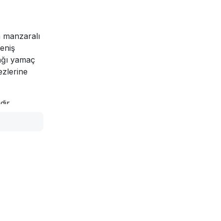
ğa manzaralı
geniş
dağı yamaç
ezlerine
ir.
ağlayıcıları
için yeterli
ktadır.