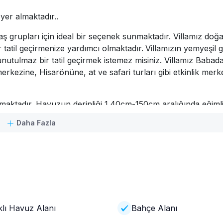
 yer almaktadır..
adaş grupları için ideal bir seçenek sunmaktadır. Villamız do
tatil geçirmenize yardımcı olmaktadır.
Villamızın yemyeşil 
unutulmaz bir tatil geçirmek istemez misiniz. Villamız Baba
rkezine, Hisarönüne, at ve safari turları gibi etkinlik merk
aktadır. Havuzun derinliği 1.40cm-150cm aralığında eğimlid
0 korunaklı değildir.
Daha Fazla
lunmaktadır. Bölgenin internet alt yapısı ve internet servis s
ı; E-postalar, sosyal medya, internet, haber, gazete siteleri 
rda yetersiz gelebilmektedir.
emsiye, salıncak, barbekü mangal, masa, sandalye bulunma
lı Havuz Alanı
Bahçe Alanı
/wc, klima, elbise dolabı, komodin bulunmaktadır.