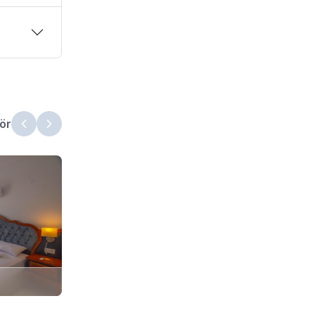
ör
4. Yatak Odası