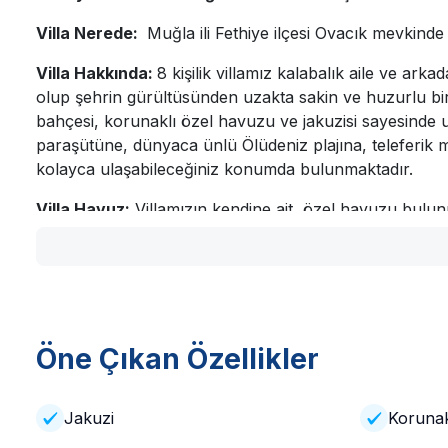
Villa Nerede:
Muğla ili Fethiye ilçesi Ovacık mevkinde
Villa Hakkında:
8 kişilik villamız kalabalık aile ve ark
olup şehrin gürültüsünden uzakta sakin ve huzurlu bir 
bahçesi, korunaklı özel havuzu ve jakuzisi sayesinde 
paraşütüne, dünyaca ünlü Ölüdeniz plajına, teleferik me
kolayca ulaşabileceğiniz konumda bulunmaktadır.
Villa Havuz:
Villamızın kendine ait özel havuzu bulunm
Havuzumuzun etrafı mümkün mertebe kapatılsa da %10
Villa Eğlence-İnternet:
Villamızda İnternet ve Wi-fi bu
sebebiyle kesintiler yaşanabilmektedir. İnternet kullanım
olup film ve video izleme, dosya indirme gibi kullanımla
Öne Çıkan Özellikler
Villa Dış Mekân:
Bahçede havuz başında 8 şezlong, ş
Villa Odaları:
Jakuzi
Korunak
1. Yatak Odası:
1 adet çift kişilik yatak, jakuzi, banyo