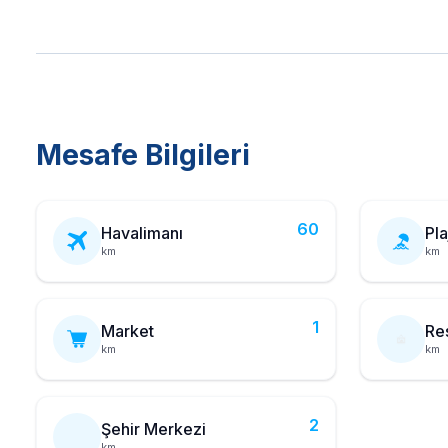
Mesafe Bilgileri
60
Havalimanı
Pla
km
km
1
Market
Re
km
km
2
Şehir Merkezi
km