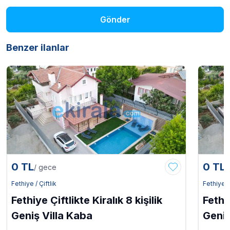
Gönder
Benzer ilanlar
0 TL
0 TL
/ gece
/
Fethiye / Çiftlik
Fethiye / 
Fethiye Çiftlikte Kiralık 8 kişilik
Fethiy
Geniş Villa Kaba
Geniş