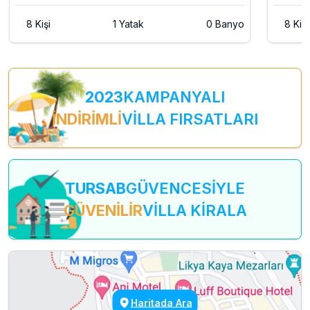
8 Kişi
1 Yatak
0 Banyo
8 Kişi
2023
KAMPANYALI
İNDİRİMLİ
VİLLA FIRSATLARI
TURSAB
GÜVENCESİYLE
GÜVENİLİR
VİLLA KİRALA
Haritada Ara