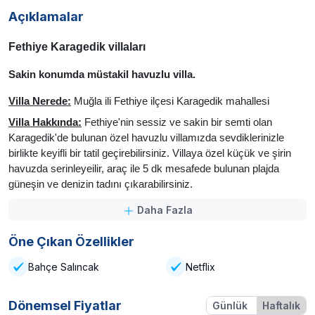
Açıklamalar
Fethiye Karagedik villaları
Sakin konumda müstakil havuzlu villa.
Villa Nerede:
Muğla ili Fethiye ilçesi Karagedik mahallesi
Villa Hakkında:
Fethiye'nin sessiz ve sakin bir semti olan
Karagedik'de bulunan özel havuzlu villamızda sevdiklerinizle
birlikte keyifli bir tatil geçirebilirsiniz. Villaya özel küçük ve şirin
havuzda serinleyeilir, araç ile 5 dk mesafede bulunan plajda
güneşin ve denizin tadını çıkarabilirsiniz.
Daha Fazla
Villa Kapasite:
8 Kişi.
Villa Havuz:
Villaya özel 2,5mx 5m x 1,45m boyutlarında .
Öne Çıkan Özellikler
Villa Eğlence-İnternet:
Villamızda İnternet ve Wi-fi
Bahçe Salıncak
Netflix
bulunmaktadır. Bölgenin internet alt yapısı ve internet servis
sağlayıcıları sebebiyle kesintiler yaşanabilmektedir.
İnternet
Dönemsel Fiyatlar
Günlük
Haftalık
kullanımı; E-postalar, sosyal medya, internet, haber, gazete